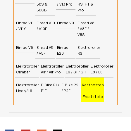
50S &
/ V13 Pro
HS, HT &
50GB
Pro
Einrad V11
Einrad V10
Einrad V9
Einrad V8
/ V11Y
/ V10F
/ V8F /
V8S
Einrad V6
Einrad V5
Einrad
Elektroroller
/ V5F
E20
RS
Elektroroller
Elektroroller
Elektroroller
Elektroroller
Climber
Air / Air Pro
L9 / S1 / S1F
L8 / L8F
Elektroroller
E-Bike P1 /
E-Bike P2
Restposten
Lively/L6
P1F
/ P2F
-
Ersatzteile