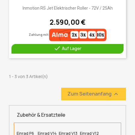
Inmotion RS Jet Elektrischer Roller - 72V / 25Ah
2.590,00 €
Zahlung mit

Auf Lager
1 - 3 von 3 Artikel(n)
Zum Seitenanfang

Zubehör & Ersatzteile
Einrad P6
Einrad V14
Einrad V13
Einrad V12