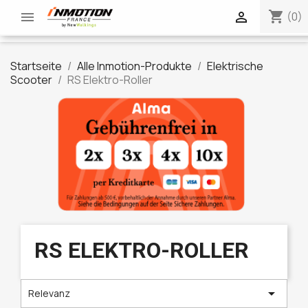
shopping_cart


(0)
Startseite
Alle Inmotion-Produkte
Elektrische
Scooter
RS Elektro-Roller
RS ELEKTRO-ROLLER

Relevanz