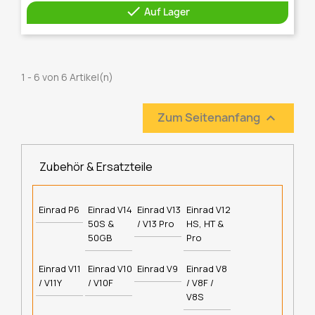

Auf Lager
1 - 6 von 6 Artikel(n)
Zum Seitenanfang

Zubehör & Ersatzteile
Einrad P6
Einrad V14
Einrad V13
Einrad V12
50S &
/ V13 Pro
HS, HT &
50GB
Pro
Einrad V11
Einrad V10
Einrad V9
Einrad V8
/ V11Y
/ V10F
/ V8F /
V8S