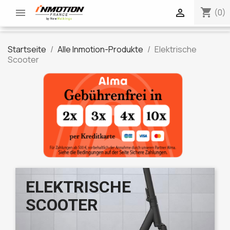
shopping_cart


(0)
Startseite
Alle Inmotion-Produkte
Elektrische
Scooter
ELEKTRISCHE
SCOOTER