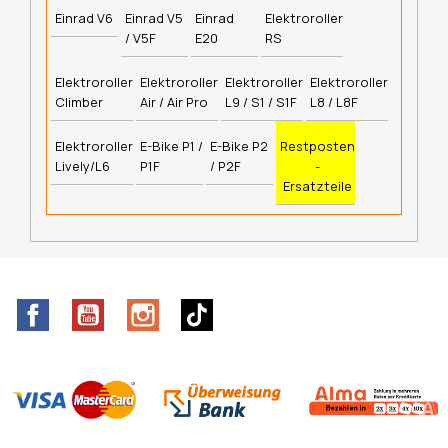
Einrad V6
Einrad V5
Einrad
Elektroroller
/ V5F
E20
RS
Elektroroller
Elektroroller
Elektroroller
Elektroroller
Climber
Air / Air Pro
L9 / S1 / S1F
L8 / L8F
Elektroroller
E-Bike P1 /
E-Bike P2
Restposten
Lively/L6
P1F
/ P2F
-
Ersatzteile
Facebook
YouTube
Instagram
TikTok