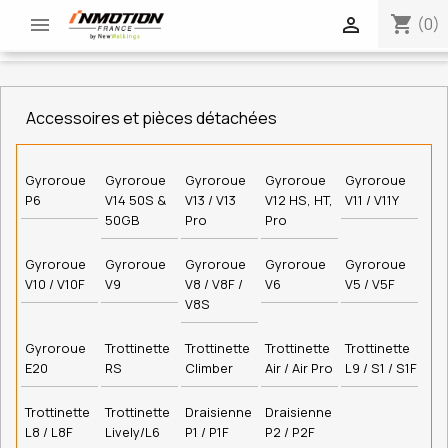
shopping_cart


(0)
Accessoires et pièces détachées
Gyroroue
Gyroroue
Gyroroue
Gyroroue
Gyroroue
P6
V14 50S &
V13 / V13
V12 HS, HT,
V11 / V11Y
50GB
Pro
Pro
Gyroroue
Gyroroue
Gyroroue
Gyroroue
Gyroroue
V10 / V10F
V9
V8 / V8F /
V6
V5 / V5F
V8S
Gyroroue
Trottinette
Trottinette
Trottinette
Trottinette
E20
RS
Climber
Air / Air Pro
L9 / S1 / S1F
Trottinette
Trottinette
Draisienne
Draisienne
L8 / L8F
Lively/L6
P1 / P1F
P2 / P2F