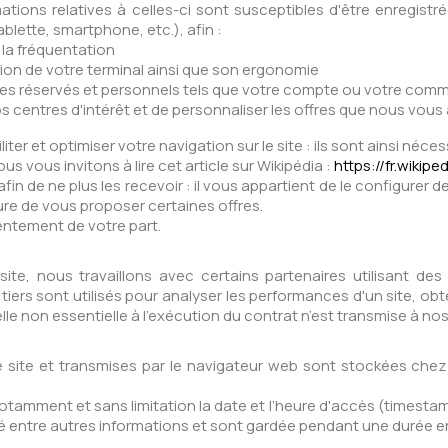
rmations relatives à celles-ci sont susceptibles d'être enregist
ablette, smartphone, etc.), afin :
à la fréquentation
lution de votre terminal ainsi que son ergonomie
aces réservés et personnels tels que votre compte ou votre co
s centres d'intérêt et de personnaliser les offres que nous vou
ter et optimiser votre navigation sur le site : ils sont ainsi néces
us vous invitons à lire cet article sur Wikipédia :
https://fr.wikip
in de ne plus les recevoir : il vous appartient de le configurer d
re de vous proposer certaines offres.
entement de votre part.
 site, nous travaillons avec certains partenaires utilisant des
tiers sont utilisés pour analyser les performances d'un site, ob
 non essentielle à l’exécution du contrat n’est transmise à nos
 le site et transmises par le navigateur web sont stockées che
ment et sans limitation la date et l’heure d'accès (timestamp), 
é entre autres informations et sont gardée pendant une durée en