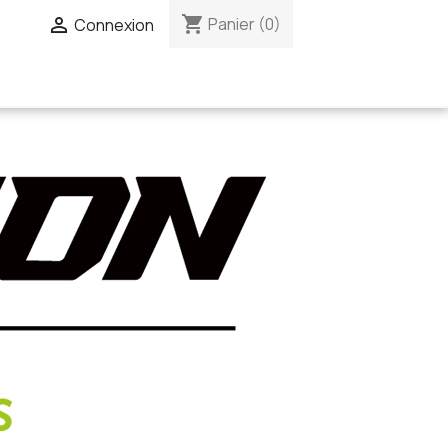
shopping_cart


Panier
(0)
Connexion