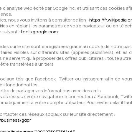
e d'analyse web édité par Google Inc, et utilisant des cookies 
rience.
ics, nous vous invitons à consulter ce lien :
https://fr.wikipedia
es en réglant les paramètres de votre navigateur ou en téléchar
n suivant :
tools.google.com
 sur le site sont enregistrées grâce au cookie de notre parten
aires visibles sur différents sites (appelés publishers), et les
les ne servent qu'à proposer des offres publicitaires : toute autr
tre transférées à un tiers.
sociaux tels que Facebook, Twitter ou Instagram afin de vou
es fonctionnalités.
ettra de partager vos informations avec des amis.
à vos réseaux votre navigateur se connectera à Facebook, Twitte
automatiquement à votre compte utilisateur. Pour éviter cela, il
contacter ces réseaux sociaux sur leur site directement :
/business/gdpr
/help/instagram/2000935033561463