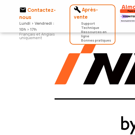


Après-
Contactez-
vente
nous
Lundi > Vendredi :
Support
Technique
10h > 17h
Ressources en
Français et Anglais
ligne
uniquement
Bonnes pratiques