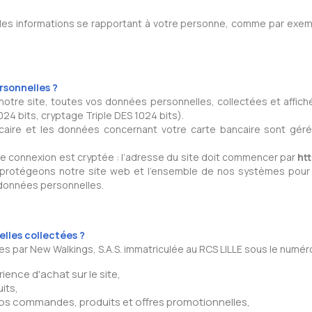
es informations se rapportant à votre personne, comme par exemp
sonnelles ?
re site, toutes vos données personnelles, collectées et affiché
24 bits, cryptage Triple DES 1024 bits).
caire et les données concernant votre carte bancaire sont gér
re connexion est cryptée : l’adresse du site doit commencer par
htt
s protégeons notre site web et l'ensemble de nos systèmes pou
s données personnelles.
lles collectées ?
par New Walkings, S.A.S. immatriculée au RCS LILLE sous le numéro 
ience d'achat sur le site,
its,
 commandes, produits et offres promotionnelles,