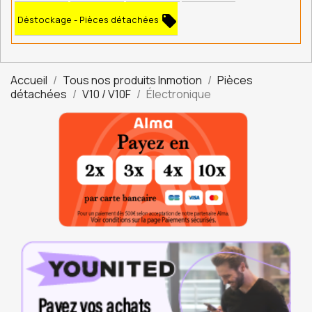
local_offer
Déstockage - Pièces détachées
Accueil
Tous nos produits Inmotion
Pièces
détachées
V10 / V10F
Électronique