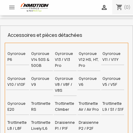
shopping_cart


(0)
Accessoires et pièces détachées
Gyroroue
Gyroroue
Gyroroue
Gyroroue
Gyroroue
P6
V14 50S &
V13 / V13
V12 HS, HT,
V11 / V11Y
50GB
Pro
Pro
Gyroroue
Gyroroue
Gyroroue
Gyroroue
Gyroroue
V10 / V10F
V9
V8 / V8F /
V6
V5 / V5F
V8S
Gyroroue
Trottinette
Trottinette
Trottinette
Trottinette
E20
RS
Climber
Air / Air Pro
L9 / S1 / S1F
Trottinette
Trottinette
Draisienne
Draisienne
L8 / L8F
Lively/L6
P1 / P1F
P2 / P2F