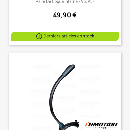
Paire De Coque Interne - V5, V5F
49,90 €

Derniers articles en stock