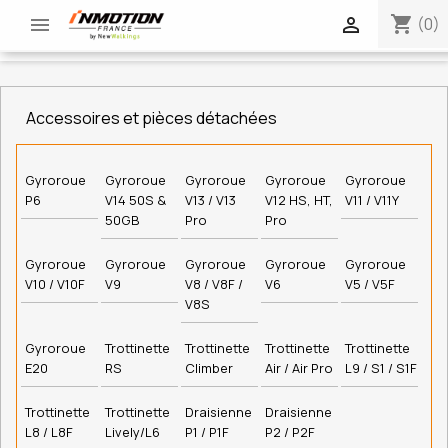
shopping_cart


(0)
Accessoires et pièces détachées
Gyroroue
Gyroroue
Gyroroue
Gyroroue
Gyroroue
P6
V14 50S &
V13 / V13
V12 HS, HT,
V11 / V11Y
50GB
Pro
Pro
Gyroroue
Gyroroue
Gyroroue
Gyroroue
Gyroroue
V10 / V10F
V9
V8 / V8F /
V6
V5 / V5F
V8S
Gyroroue
Trottinette
Trottinette
Trottinette
Trottinette
E20
RS
Climber
Air / Air Pro
L9 / S1 / S1F
Trottinette
Trottinette
Draisienne
Draisienne
L8 / L8F
Lively/L6
P1 / P1F
P2 / P2F