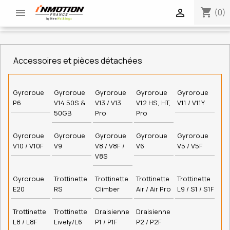
shopping_cart


(0)
Accessoires et pièces détachées
Gyroroue
Gyroroue
Gyroroue
Gyroroue
Gyroroue
P6
V14 50S &
V13 / V13
V12 HS, HT,
V11 / V11Y
50GB
Pro
Pro
Gyroroue
Gyroroue
Gyroroue
Gyroroue
Gyroroue
V10 / V10F
V9
V8 / V8F /
V6
V5 / V5F
V8S
Gyroroue
Trottinette
Trottinette
Trottinette
Trottinette
E20
RS
Climber
Air / Air Pro
L9 / S1 / S1F
Trottinette
Trottinette
Draisienne
Draisienne
L8 / L8F
Lively/L6
P1 / P1F
P2 / P2F