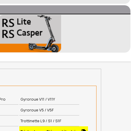
Pro
Gyroroue V11 / V11Y
Gyroroue V5 / V5F
Trottinette L9 / S1 / S1F