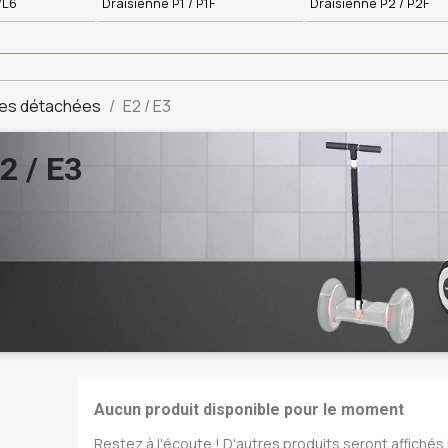
/L6
Draisienne P1 / P1F
Draisienne P2 / P2F
es détachées
E2 / E3
2 / E3
Aucun produit disponible pour le moment
Restez à l'écoute ! D'autres produits seront affichés i