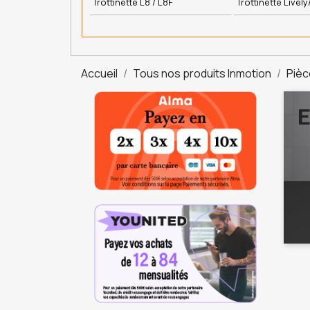
Trottinette L8 / L8F
Trottinette Lively
Accueil
Tous nos produits Inmotion
Pièc
E