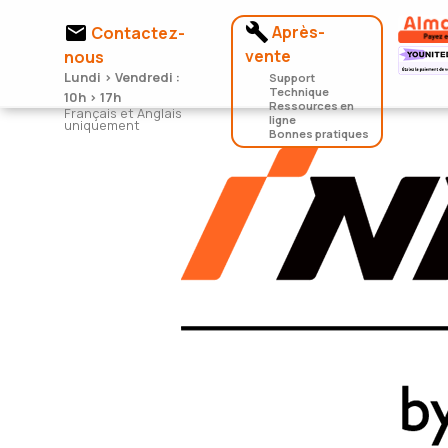


Après-
Contactez-
vente
nous
Lundi > Vendredi :
Support
Technique
10h > 17h
Ressources en
Français et Anglais
ligne
uniquement
Bonnes pratiques