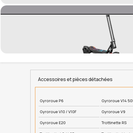
Accessoires et pièces détachées
Gyroroue P6
Gyroroue V14 5
Gyroroue V10 / V10F
Gyroroue V9
Gyroroue E20
Trottinette RS