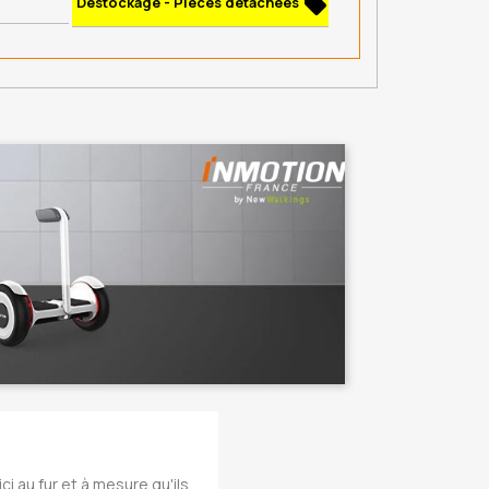
local_offer
Déstockage - Pièces détachées
ci au fur et à mesure qu'ils