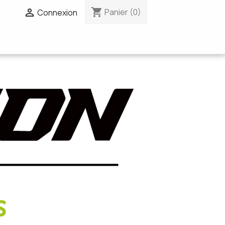
shopping_cart


Panier
(0)
Connexion