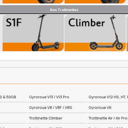
Nos Trottinettes
0S & 50GB
Gyroroue V13 / V13 Pro
Gyroroue V12 HS, HT, 
Gyroroue V8 / V8F / V8S
Gyroroue V6
Trottinette Climber
Trottinette Air / Air Pro