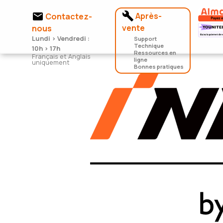


Après-
Contactez-
vente
nous
Lundi > Vendredi :
Support
Technique
10h > 17h
Ressources en
Français et Anglais
ligne
uniquement
Bonnes pratiques