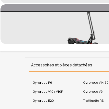
Accessoires et pièces détachées
Gyroroue P6
Gyroroue V14 5
Gyroroue V10 / V10F
Gyroroue V9
Gyroroue E20
Trottinette RS