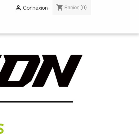
shopping_cart


Panier
(0)
Connexion