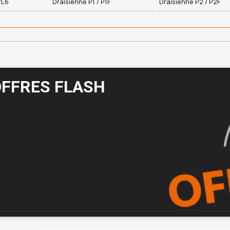
/L6
Draisienne P1 / P1F
Draisienne P2 / P2F
OFFRES FLASH