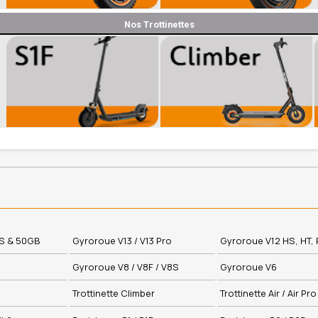
Nos Trottinettes
0S & 50GB
Gyroroue V13 / V13 Pro
Gyroroue V12 HS, HT, 
Gyroroue V8 / V8F / V8S
Gyroroue V6
Trottinette Climber
Trottinette Air / Air Pro