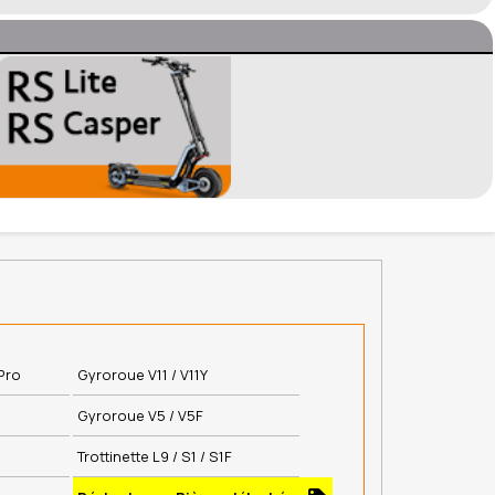
Pro
Gyroroue V11 / V11Y
Gyroroue V5 / V5F
Trottinette L9 / S1 / S1F