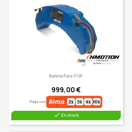
Batería Para V10F
999,00 €
Pago con

En stock