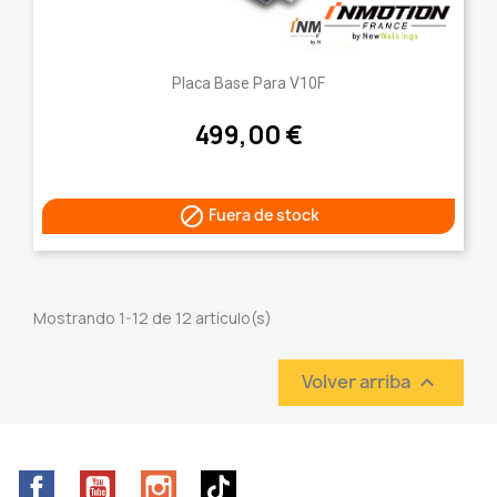
Placa Base Para V10F
499,00 €

Fuera de stock
Mostrando 1-12 de 12 artículo(s)
Volver arriba

Facebook
YouTube
Instagram
TikTok