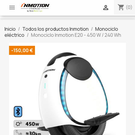
shopping_cart


(0)
Inicio
Todos los productos Inmotion
Monociclo
eléctrico
Monociclo Inmotion E20 - 450 W / 240 Wh
-150,00 €