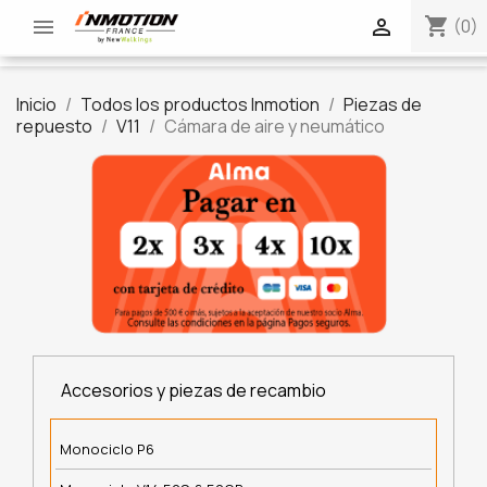
shopping_cart


(0)
Inicio
Todos los productos Inmotion
Piezas de
repuesto
V11
Cámara de aire y neumático
Accesorios y piezas de recambio
Monociclo P6