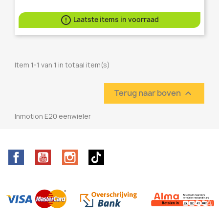

Laatste items in voorraad
Item 1-1 van 1 in totaal item(s)
Terug naar boven

Inmotion E20 eenwieler
Facebook
YouTube
Instagram
TikTok