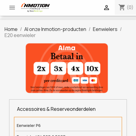
shopping_cart


(0)
Home
Al onze Inmotion-producten
Eenwielers
E20 eenwieler
Accessoires & Reserveonderdelen
Eenwieler P6