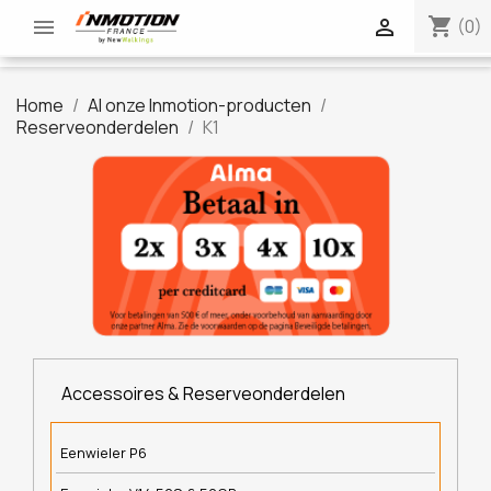
shopping_cart


(0)
Home
Al onze Inmotion-producten
Reserveonderdelen
K1
Accessoires & Reserveonderdelen
Eenwieler P6