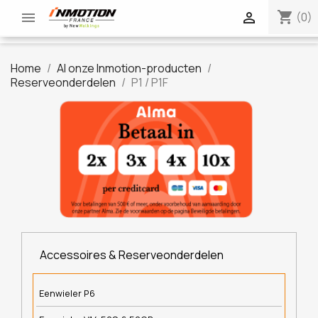
shopping_cart


(0)
Home
Al onze Inmotion-producten
Reserveonderdelen
P1 / P1F
Accessoires & Reserveonderdelen
Eenwieler P6