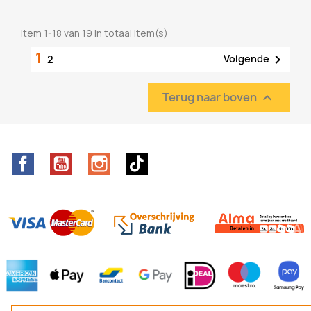
Item 1-18 van 19 in totaal item(s)
1

Volgende
2
Terug naar boven

Facebook
YouTube
Instagram
TikTok