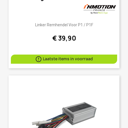
Linker Remhendel Voor P1 / P1F
€ 39,90

Laatste items in voorraad