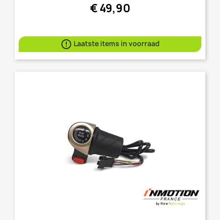
€ 49,90

Laatste items in voorraad