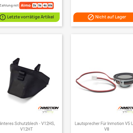
Zahlung mit


Letzte vorrätige Artikel
Nicht auf Lager
Vorschau
Vorschau


interes Schutzblech - V12HS,
Lautsprecher Für Inmotion V5 
V12HT
V8