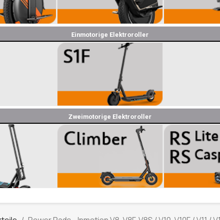
Einmotorige Elektroroller
Zweimotorige Elektroroller
teile
Power Pads - Inmotion V8, V8F, V8S / V10, V10F / V11 / V