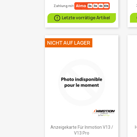
Zahlung mit

Letzte vorrätige Artikel
NICHT AUF LAGER
Vorschau

Anzeigekarte Für Inmotion V13 /
H
V13 Pro