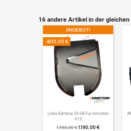
16 andere Artikel in der gleichen
ANGEBOT!
-800,00 €
Vorschau

Linke Batterie 50 GB Für Inmotion
A
V13
1.190,00 €
1.990,00 €