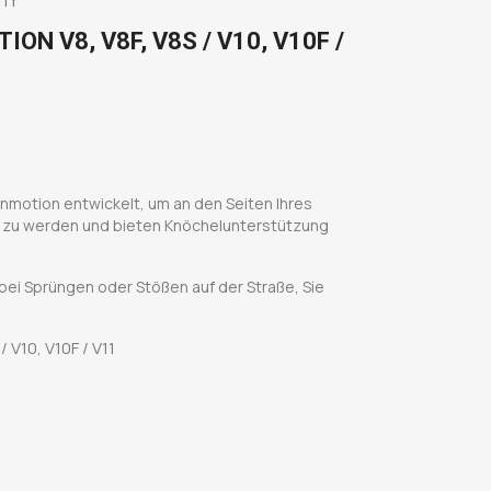
ON V8, V8F, V8S / V10, V10F /
motion entwickelt, um an den Seiten Ihres
 zu werden und bieten Knöchelunterstützung
ei Sprüngen oder Stößen auf der Straße, Sie
/ V10, V10F / V11