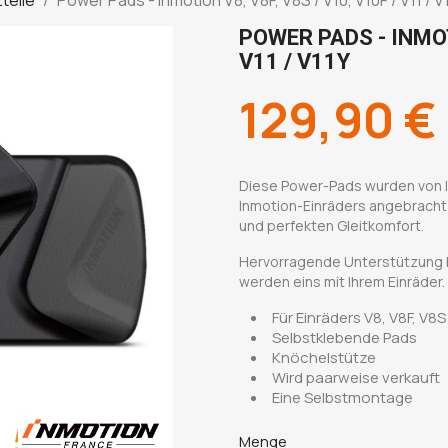
POWER PADS - INMOTI
V11 / V11Y
129,90 €
Diese Power-Pads wurden von In
Inmotion-Einräders angebracht
und perfekten Gleitkomfort.
Hervorragende Unterstützung b
werden eins mit Ihrem Einräder.
Für Einräders V8, V8F, V8S 
Selbstklebende Pads
Knöchelstütze
Wird paarweise verkauft
Eine Selbstmontage
Menge