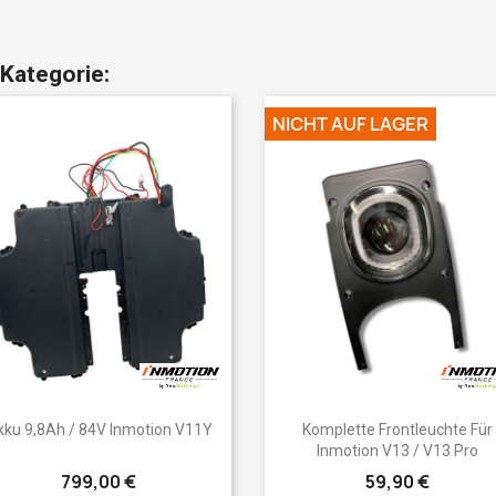
 Kategorie:
NICHT AUF LAGER
Vorschau
Vorschau


kku 9,8Ah / 84V Inmotion V11Y
Komplette Frontleuchte Für
Inmotion V13 / V13 Pro
799,00 €
59,90 €