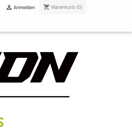
shopping_cart

Warenkorb
(0)
Anmelden