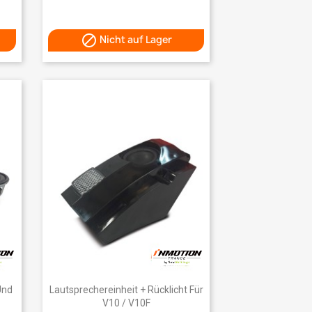

Nicht auf Lager
Vorschau

Und
Lautsprechereinheit + Rücklicht Für
V10 / V10F