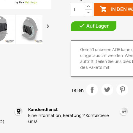

IN DEN 

Auf Lager

Gemäß unseren AGB kann die
umgetauscht werden. Wenn 
auftritt, teilen Sie uns die
des Pakets mit.
Teilen
Kundendienst
Eine Information, Beratung ? Kontaktiere
uns!
 2)