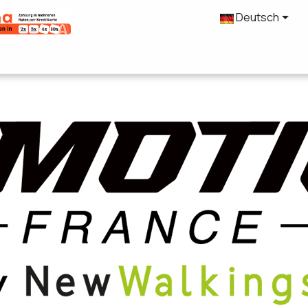

Deutsch