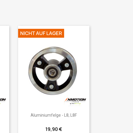
NICHT AUF LAGER
Vorschau

Aluminiumfelge - L8, L8F
19,90 €