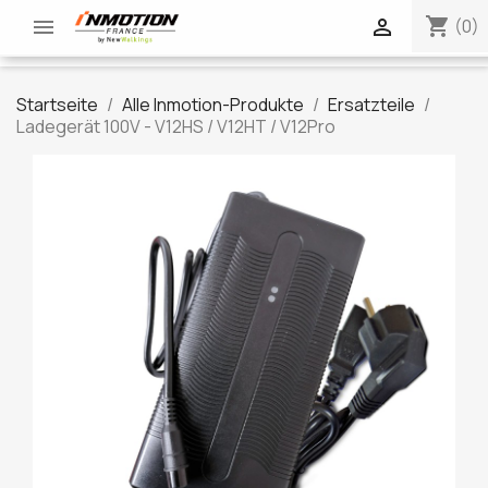
shopping_cart


(0)
Startseite
Alle Inmotion-Produkte
Ersatzteile
Ladegerät 100V - V12HS / V12HT / V12Pro