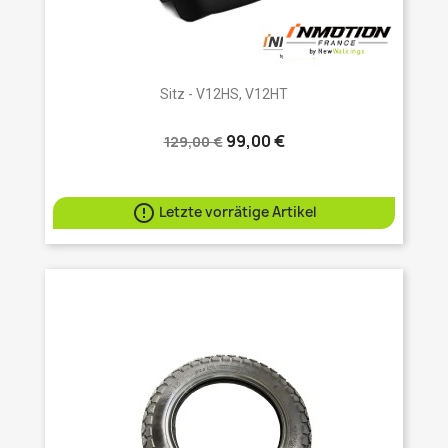
Sitz - V12HS, V12HT
99,00 €
129,00 €

Letzte vorrätige Artikel