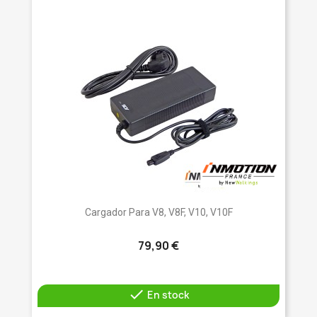
Cargador Para V8, V8F, V10, V10F
79,90 €

En stock