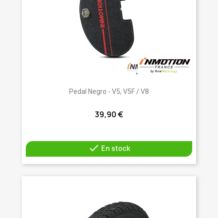
Pedal Negro - V5, V5F / V8
39,90 €

En stock