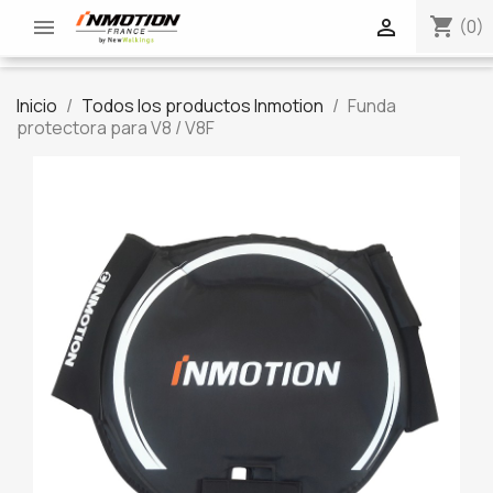
shopping_cart


(0)
Inicio
Todos los productos Inmotion
Funda
protectora para V8 / V8F