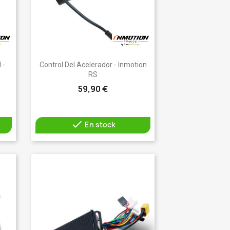
Vista rápida

 -
Control Del Acelerador - Inmotion
RS
59,90 €

En stock