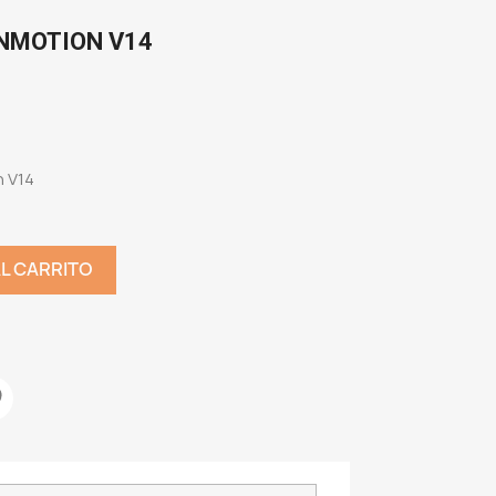
INMOTION V14
n V14
AL CARRITO