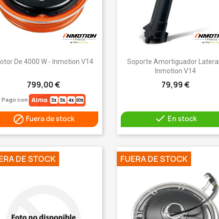
Vista rápida
Vista rápida


otor De 4000 W - Inmotion V14
Soporte Amortiguador Lateral
Inmotion V14
799,00 €
79,99 €
Pago con


Fuera de stock
En stock
ERA DE STOCK
FUERA DE STOCK