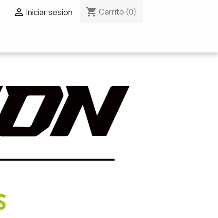
shopping_cart

Carrito
(0)
Iniciar sesión