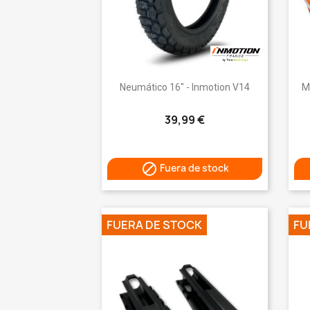
Vista rápida

Neumático 16" - Inmotion V14
M
39,99 €

Fuera de stock
FUERA DE STOCK
FU