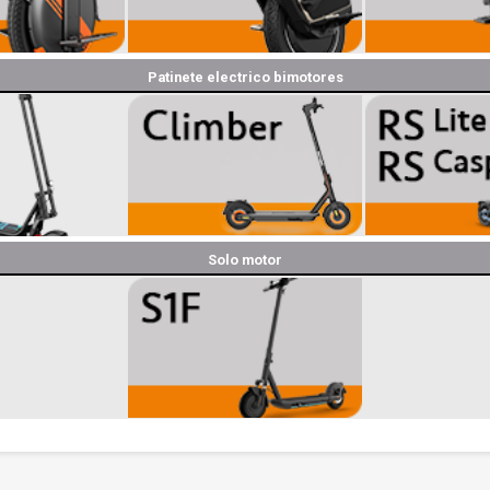
Patinete electrico bimotores
Solo motor