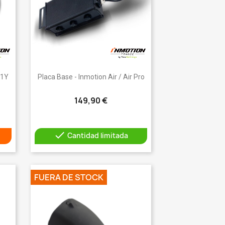
Vista rápida

11Y
Placa Base - Inmotion Air / Air Pro
149,90 €

Cantidad limitada
FUERA DE STOCK