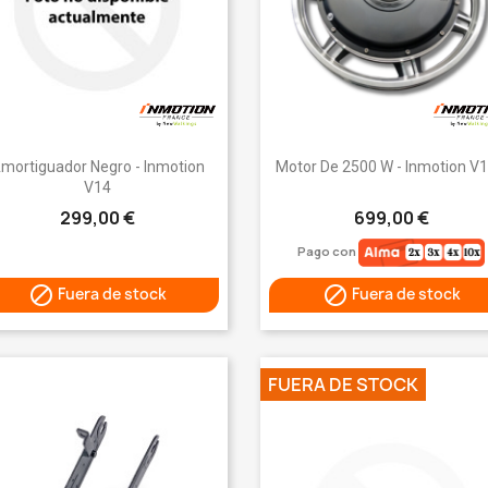
Vista rápida
Vista rápida


mortiguador Negro - Inmotion
Motor De 2500 W - Inmotion V
V14
299,00 €
699,00 €
Pago con


Fuera de stock
Fuera de stock
FUERA DE STOCK