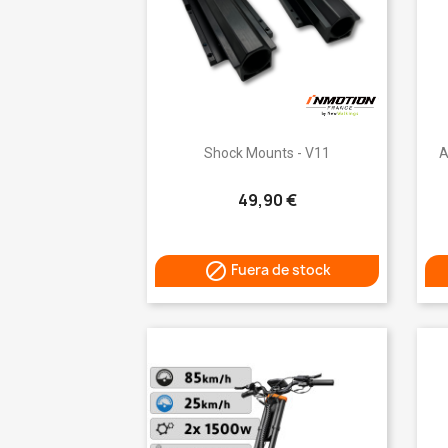
Vista rápida

Shock Mounts - V11
A
49,90 €

Fuera de stock