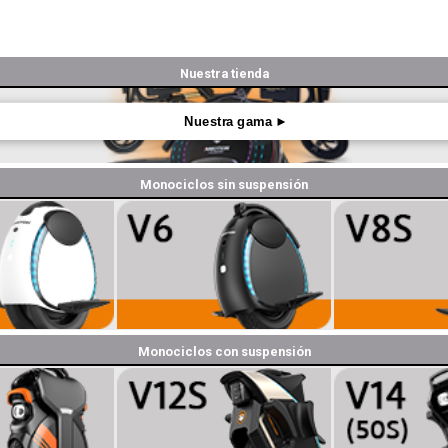
Nuestra tienda
Nuestra gama ►
Monociclos sin suspensión
Monociclos con suspensión