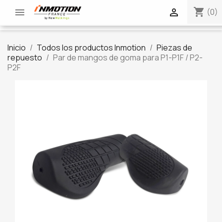
shopping_cart


(0)
Inicio
Todos los productos Inmotion
Piezas de
repuesto
Par de mangos de goma para P1-P1F / P2-
P2F