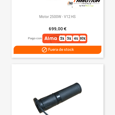
Motor 2500W - V12 HS
699,00 €
Pago con

Fuera de stock