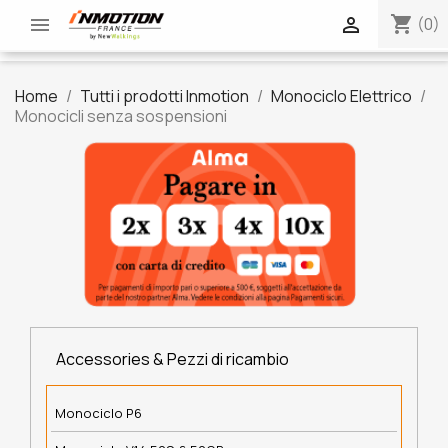
shopping_cart


(0)
Home
Tutti i prodotti Inmotion
Monociclo Elettrico
Monocicli senza sospensioni
Accessories & Pezzi di ricambio
Monociclo P6