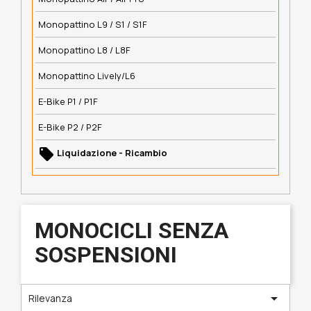
Monopattino L9 / S1 / S1F
Monopattino L8 / L8F
Monopattino Lively/L6
E-Bike P1 / P1F
E-Bike P2 / P2F
local_offer
Liquidazione - Ricambio
MONOCICLI SENZA
SOSPENSIONI

Rilevanza