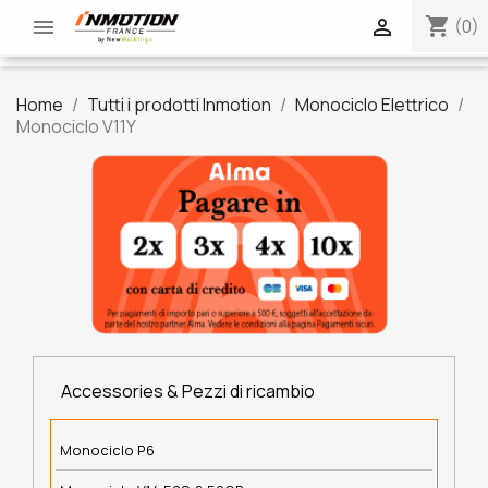
shopping_cart


(0)
Home
Tutti i prodotti Inmotion
Monociclo Elettrico
Monociclo V11Y
Accessories & Pezzi di ricambio
Monociclo P6