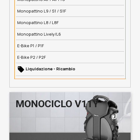
Monopattino L9 / S1 / S1F
Monopattino L8 / L8F
Monopattino Lively/L6
E-Bike P1 / P1F
E-Bike P2 / P2F
local_offer
Liquidazione - Ricambio
MONOCICLO V11Y