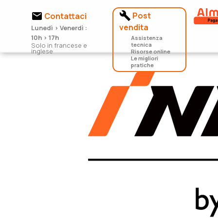


Post
Contattaci
vendita
Lunedì > Venerdì :
10h > 17h
Assistenza
Solo in francese e
tecnica
inglese
Risorse online
Le migliori
pratiche