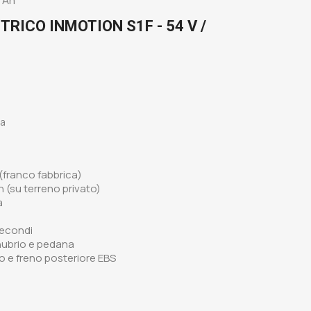
RICO INMOTION S1F - 54 V /
sa
 (franco fabbrica)
 (su terreno privato)
a
secondi
nubrio e pedana
o e freno posteriore EBS