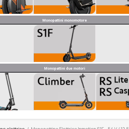
Monopattini monomotore
Monopattini due motori
no elettrico
Monopattino Elettrico Inmotion S1F - 54 V / 12.