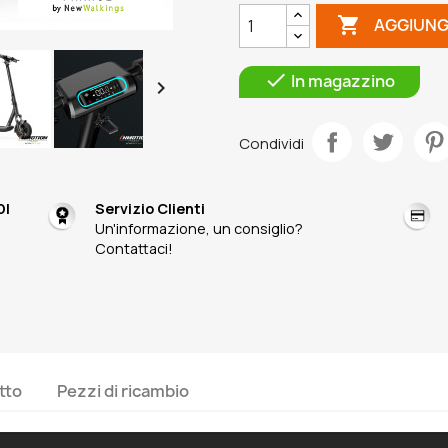

AGGIUNG

In magazzino

Condividi
DI
Servizio Clienti
Un'informazione, un consiglio?
Contattaci!
tto
Pezzi di ricambio