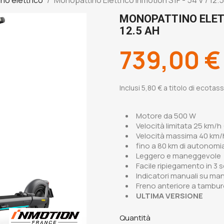
MONOPATTINO ELETT
12.5 AH
739,00 €
Inclusi 5,80 € a titolo di ecotas
Motore da 500 W
Velocità limitata 25 km/h
Velocità massima 40 km/h
fino a 80 km di autonomi
Leggero e maneggevole
Facile ripiegamento in 3 
Indicatori manuali su ma
Freno anteriore a tambur
ULTIMA VERSIONE
Quantità