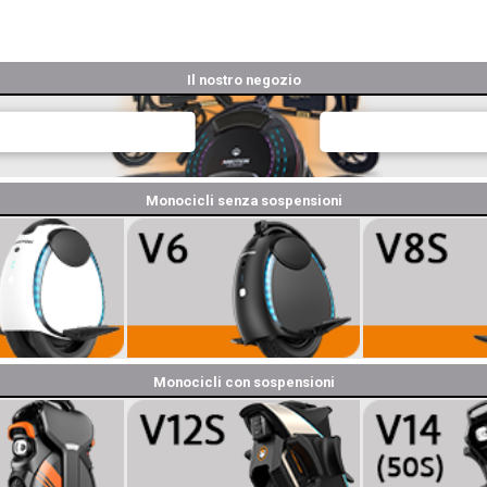
Il nostro negozio
Monocicli senza sospensioni
Monocicli con sospensioni