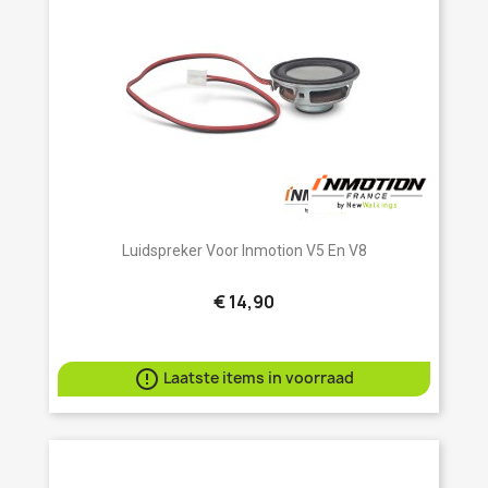
Luidspreker Voor Inmotion V5 En V8
€ 14,90

Laatste items in voorraad