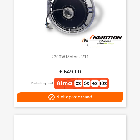
2200W Motor - V11
€ 649,00
Betaling met

Niet op voorraad