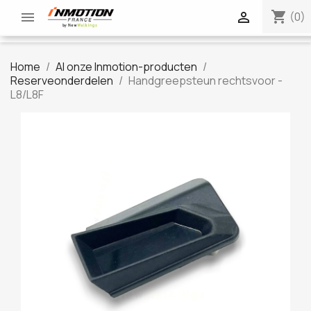
shopping_cart


(0)
Home
Al onze Inmotion-producten
Reserveonderdelen
Handgreepsteun rechtsvoor -
L8/L8F