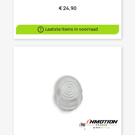
€ 24,90

Laatste items in voorraad