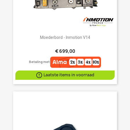
Moederbord - Inmotion V14
€ 699,00
Betaling met

Laatste items in voorraad