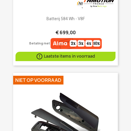
Batterij 584 Wh - V8F
€ 699,00
Betaling met

Laatste items in voorraad
NIET OP VOORRAAD