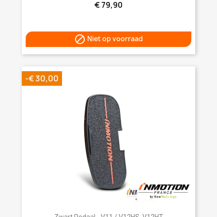
€ 79,90

Niet op voorraad
-€ 30,00
Zwart Pedaal - V11 / V12HS, V12HT