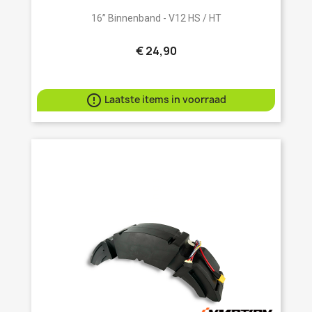
16” Binnenband - V12 HS / HT
€ 24,90

Laatste items in voorraad