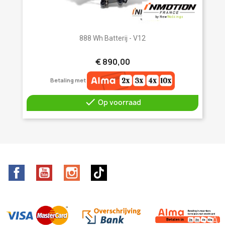
888 Wh Batterij - V12
€ 890,00
Betaling met

Op voorraad
Facebook
YouTube
Instagram
TikTok