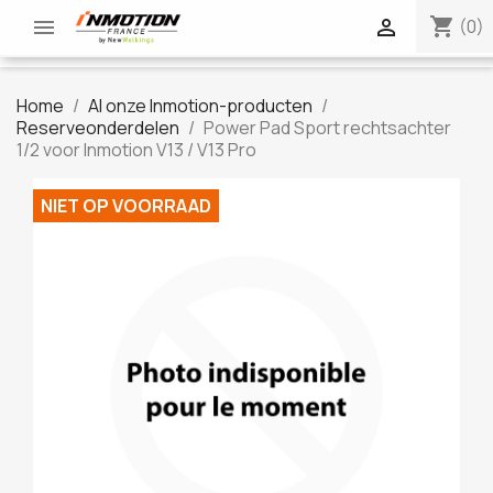
shopping_cart


(0)
Home
Al onze Inmotion-producten
Reserveonderdelen
Power Pad Sport rechtsachter
1/2 voor Inmotion V13 / V13 Pro
NIET OP VOORRAAD