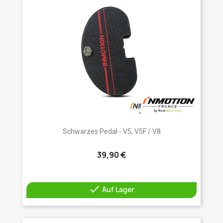
Schwarzes Pedal - V5, V5F / V8
39,90 €

Auf Lager