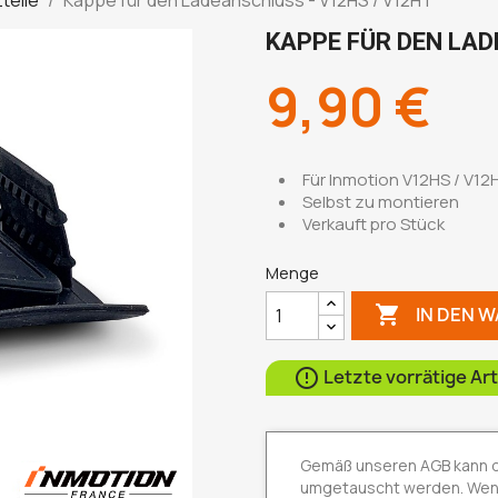
KAPPE FÜR DEN LAD
9,90 €
Für Inmotion V12HS / V12
Selbst zu montieren
Verkauft pro Stück
Menge

IN DEN 
Letzte vorrätige Art

Gemäß unseren AGB kann die
umgetauscht werden. Wenn 