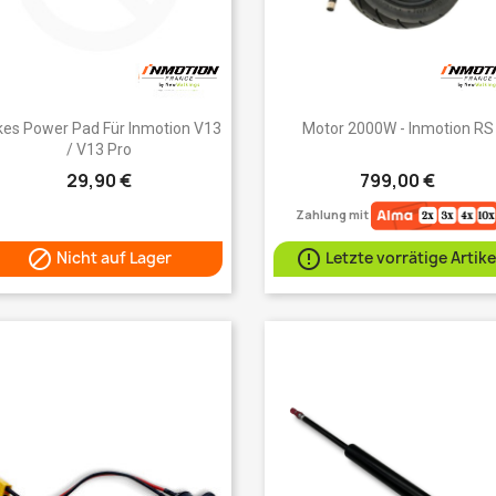
Vorschau
Vorschau


kes Power Pad Für Inmotion V13
Motor 2000W - Inmotion RS
/ V13 Pro
29,90 €
799,00 €
Zahlung mit


Nicht auf Lager
Letzte vorrätige Artike