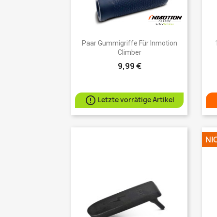
Vorschau

Paar Gummigriffe Für Inmotion
Climber
9,99 €

Letzte vorrätige Artikel
NI