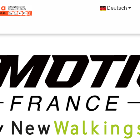

Deutsch