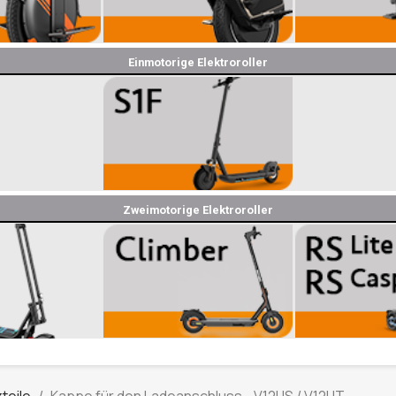
Einmotorige Elektroroller
Zweimotorige Elektroroller
teile
Kappe für den Ladeanschluss - V12HS / V12HT