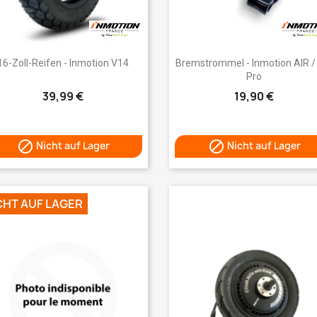
Vorschau
Vorschau


16-Zoll-Reifen - Inmotion V14
Bremstrommel - Inmotion AIR /
Pro
39,99 €
19,90 €


Nicht auf Lager
Nicht auf Lager
CHT AUF LAGER