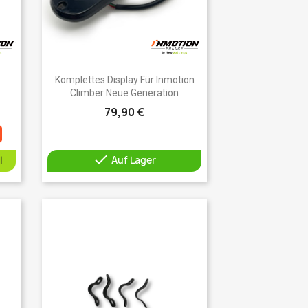
Vorschau

Komplettes Display Für Inmotion
Climber Neue Generation
79,90 €

l
Auf Lager