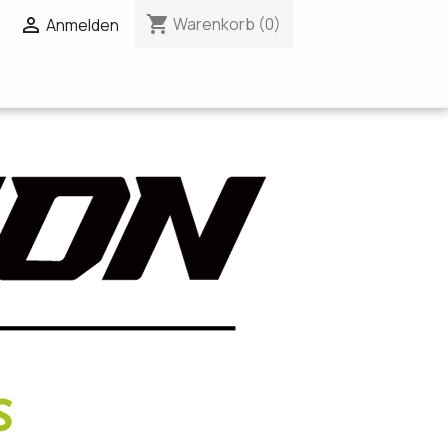
shopping_cart

Warenkorb
(0)
Anmelden