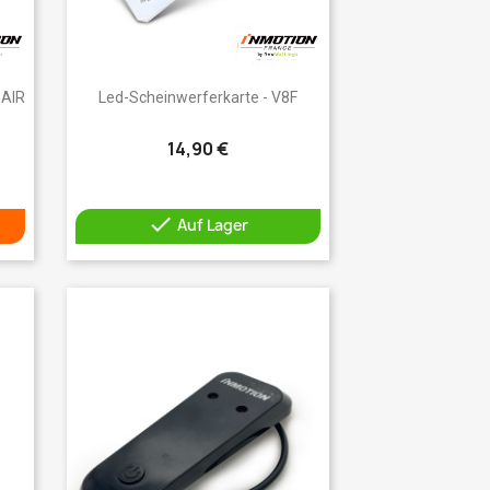
Vorschau

 AIR
Led-Scheinwerferkarte - V8F
14,90 €

Auf Lager