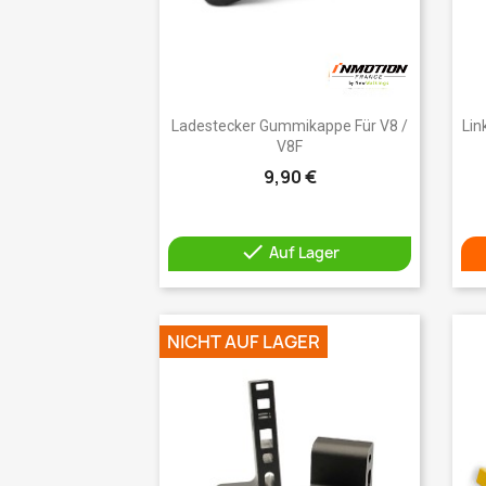
Vorschau

Ladestecker Gummikappe Für V8 /
Lin
V8F
9,90 €

Auf Lager
NICHT AUF LAGER