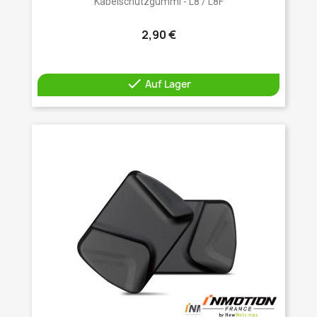
Kabelschutzgummi - L8 / L8F
2,90 €

Auf Lager