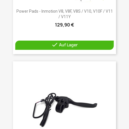
Power Pads - Inmotion V8, V8F, V8S / V10, V10F / V11
/ V11Y
129,90 €

Auf Lager