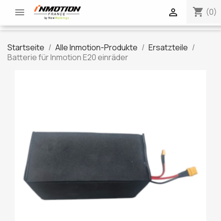
shopping_cart


(0)
Startseite
Alle Inmotion-Produkte
Ersatzteile
Batterie für Inmotion E20 einräder