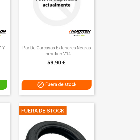
Vista rápida

11Y
Par De Carcasas Exteriores Negras
- Inmotion V14
59,90 €

Fuera de stock
FUERA DE STOCK