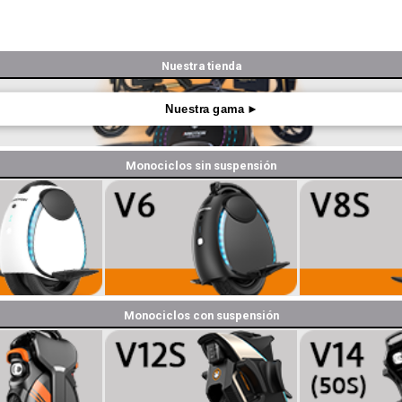
Nuestra tienda
Nuestra gama ►
Monociclos sin suspensión
Monociclos con suspensión