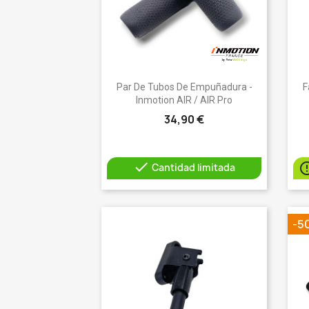
Vista rápida

Par De Tubos De Empuñadura -
F
Inmotion AIR / AIR Pro
34,90 €

Cantidad limitada
-5