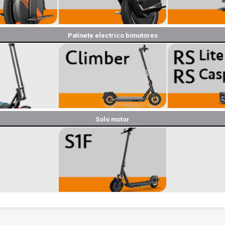
Patinete electrico bimotores
Solo motor