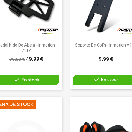
Vista rápida
Vista rápida


edal Nido De Abeja - Inmotion
Soporte De Cojín - Inmotion V
V11Y
49,99 €
9,99 €
99,99 €


En stock
En stock
ERA DE STOCK