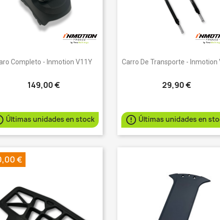
Vista rápida
Vista rápida


aro Completo - Inmotion V11Y
Carro De Transporte - Inmotion
149,00 €
29,90 €


Últimas unidades en stock
Últimas unidades en st
0,00 €