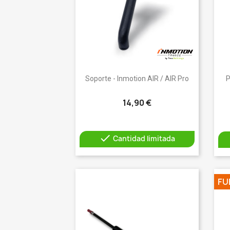
Vista rápida

Soporte - Inmotion AIR / AIR Pro
P
14,90 €

Cantidad limitada
FU