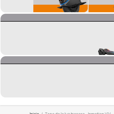
Inicio
Tapa de la luz trasera - Inmotion V14