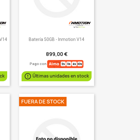
Vista rápida

 V14
Batería 50GB - Inmotion V14
899,00 €
Pago con

ock
Últimas unidades en stock
FUERA DE STOCK