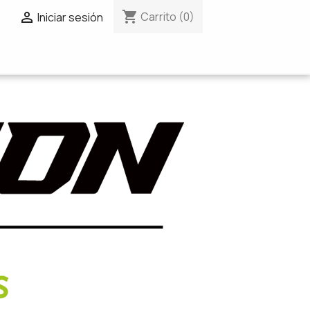
shopping_cart

Carrito
(0)
Iniciar sesión