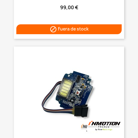
99,00 €

Fuera de stock