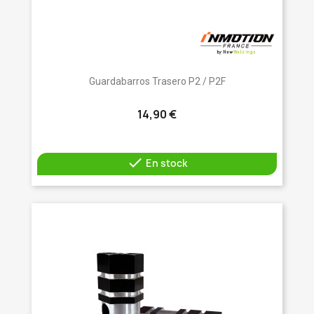
Guardabarros Trasero P2 / P2F
14,90 €

En stock