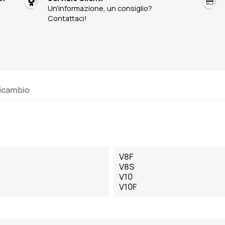
Un'informazione, un consiglio?
Contattaci!
ricambio
V8F
V8S
V10
V10F