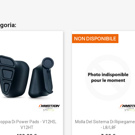
goria:
NON DISPONIBILE
Anteprima
Anteprima


oppia Di Power Pads - V12HS,
Molla Del Sistema Di Ripiegam
V12HT
- L8/L8F