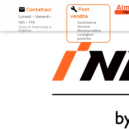


Post
Contattaci
vendita
Lunedì > Venerdì :
10h > 17h
Assistenza
Solo in francese e
tecnica
inglese
Risorse online
Le migliori
pratiche