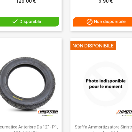
129,00 €
3,90 €


Disponible
Non disponibile
NON DISPONIBILE
Anteprima
Anteprima


eumatico Anteriore Da 12" - P1,
Staffa Ammortizzatore Sinistr