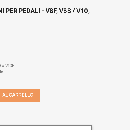
I PER PEDALI - V8F, V8S / V10,
0 e V10F
le
I AL CARRELLO