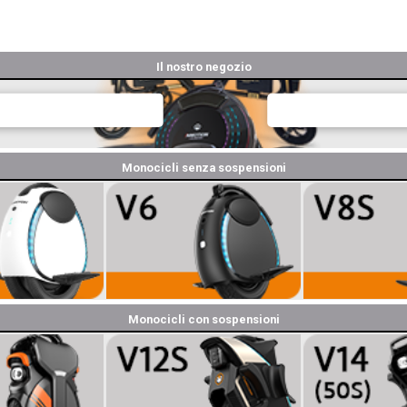
Il nostro negozio
Monocicli senza sospensioni
Monocicli con sospensioni