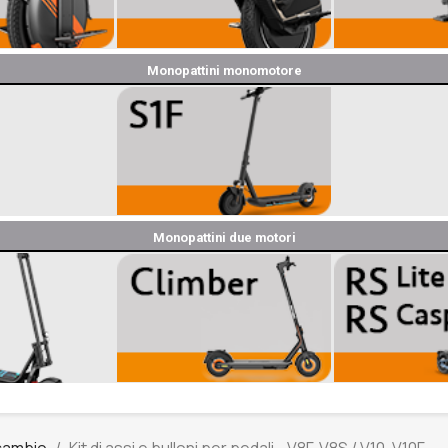
Monopattini monomotore
Monopattini due motori
icambio
Kit di assi e bulloni per pedali - V8F, V8S / V10, V10F