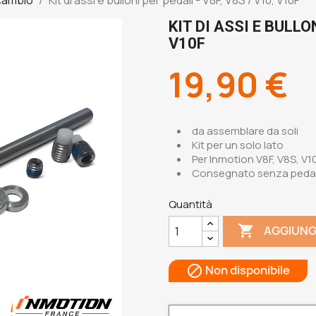
KIT DI ASSI E BULLON
V10F
19,90 €
da assemblare da soli
Kit per un solo lato
Per Inmotion V8F, V8S, V1
Consegnato senza peda
Quantità

AGGIUNG
Non disponibile
