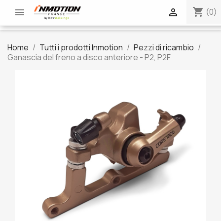
shopping_cart


(0)
Home
Tutti i prodotti Inmotion
Pezzi di ricambio
Ganascia del freno a disco anteriore - P2, P2F