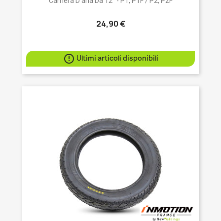
Camera D'aria Da 12" - P1, P1F / P2, P2F
24,90 €

Ultimi articoli disponibili