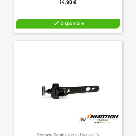
14,90 €

disponibile
Sgancio Rapido Nero - Lively / L6