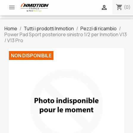
shopping_cart


(0)
Home
Tutti i prodotti Inmotion
Pezzi di ricambio
Power Pad Sport posteriore sinistro 1/2 per Inmotion V13
/ V13 Pro
NON DISPONIBILE