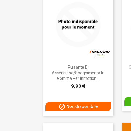
Anteprima

Pulsante Di
C
Accensione/spegnimento In
Gomma Per Inmotion...
9,90 €

Non disponibile