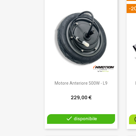
-2
Anteprima

Motore Anteriore 500W - L9
229,00 €

disponibile