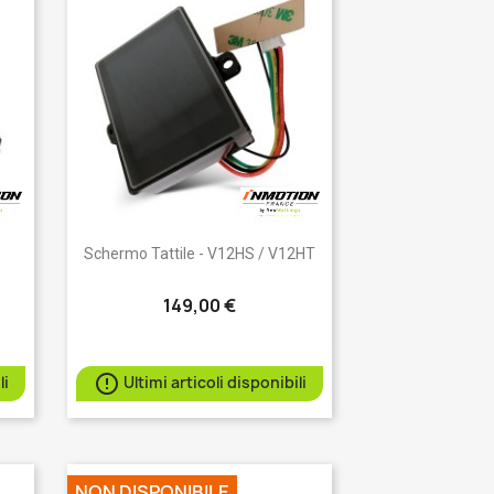
Anteprima

Schermo Tattile - V12HS / V12HT
149,00 €

li
Ultimi articoli disponibili
NON DISPONIBILE