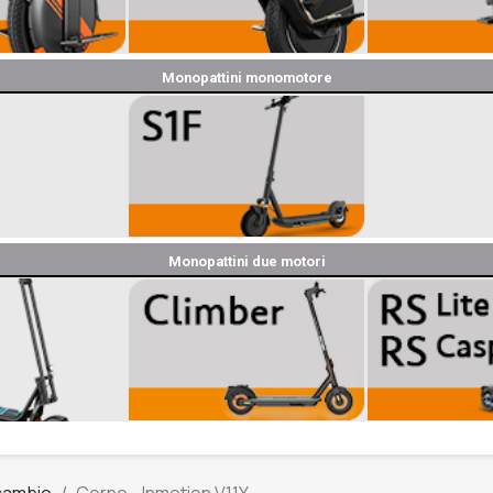
Monopattini monomotore
Monopattini due motori
icambio
Corno - Inmotion V11Y