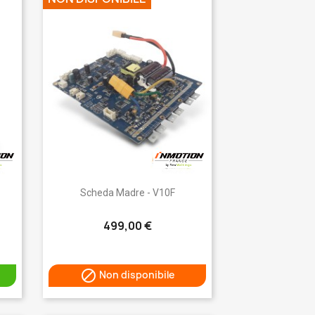
Anteprima

Scheda Madre - V10F
499,00 €

Non disponibile