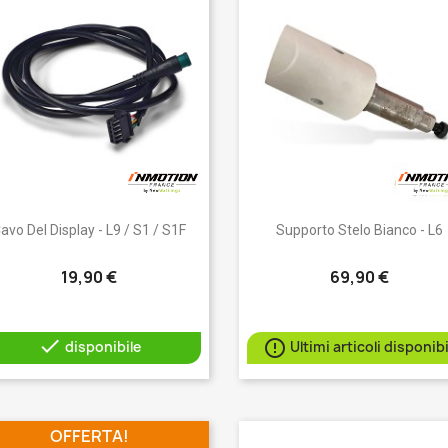
Anteprima
Anteprima


avo Del Display - L9 / S1 / S1F
Supporto Stelo Bianco - L6
19,90 €
69,90 €


disponibile
Ultimi articoli disponibi
OFFERTA!