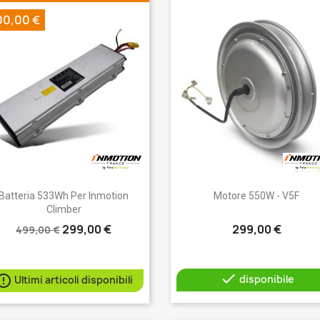
00,00 €
Anteprima
Anteprima


Batteria 533Wh Per Inmotion
Motore 550W - V5F
Climber
299,00 €
299,00 €
499,00 €


disponibile
Ultimi articoli disponibili