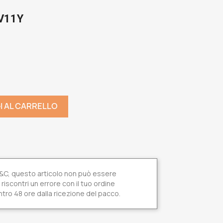
V11Y
I AL CARRELLO
 T&C, questo articolo non può essere
riscontri un errore con il tuo ordine
tro 48 ore dalla ricezione del pacco.