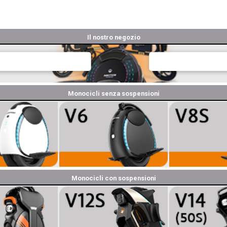
Il nostro negozio
Monocicli senza sospensioni
Monocicli con sospensioni