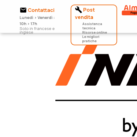


Post
Contattaci
vendita
Lunedì > Venerdì :
10h > 17h
Assistenza
Solo in francese e
tecnica
inglese
Risorse online
Le migliori
pratiche