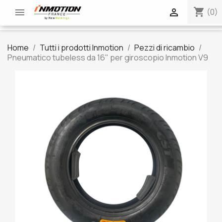
shopping_cart


(0)
Home
Tutti i prodotti Inmotion
Pezzi di ricambio
Pneumatico tubeless da 16" per giroscopio Inmotion V9