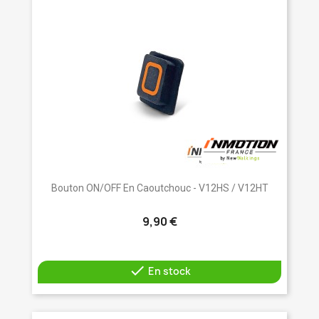
Bouton ON/OFF En Caoutchouc - V12HS / V12HT
9,90 €

En stock