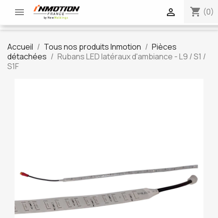
shopping_cart


(0)
Accueil
Tous nos produits Inmotion
Pièces
détachées
Rubans LED latéraux d'ambiance - L9 / S1 /
S1F